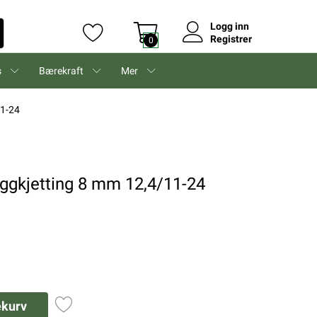
Logg inn
Registrer
0
s
Bærekraft
Mer
11-24
iggkjetting 8 mm 12,4/11-24
ekurv