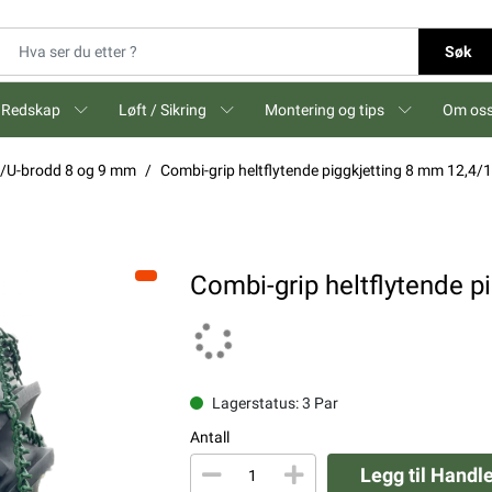
Søk
Redskap
Løft / Sikring
Montering og tips
Om os
gg/U-brodd 8 og 9 mm
Combi-grip heltflytende piggkjetting 8 mm 12,4/
Combi-grip heltflytende p
Lagerstatus: 3 Par
Antall
Legg til Handl