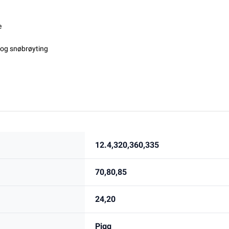
e
g og snøbrøyting
12.4,320,360,335
70,80,85
24,20
Pigg