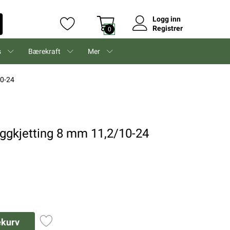
Logg inn
Registrer
0
s
Bærekraft
Mer
10-24
iggkjetting 8 mm 11,2/10-24
ekurv