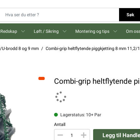
Søk
Redskap
Løft / Sikring
Montering og tips
Om os
gg/U-brodd 8 og 9 mm
Combi-grip heltflytende piggkjetting 8 mm 11,2/
Combi-grip heltflytende p
Lagerstatus: 10+ Par
Antall
Legg til Handl