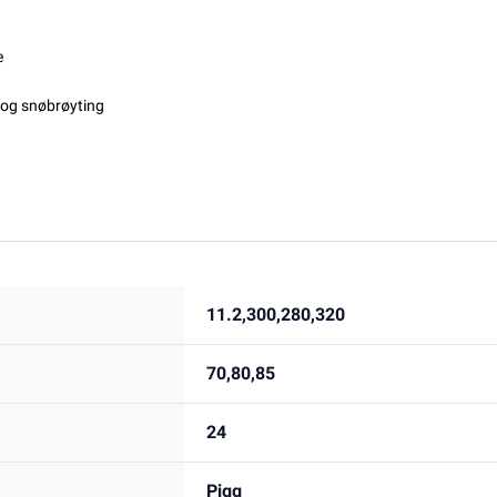
e
g og snøbrøyting
11.2,300,280,320
70,80,85
24
Pigg