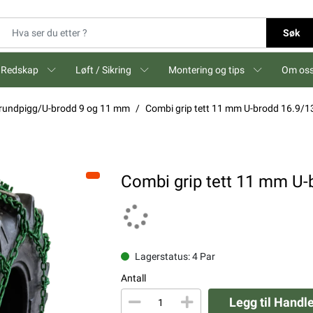
Søk
Redskap
Løft / Sikring
Montering og tips
Om os
ll rundpigg/U-brodd 9 og 11 mm
Combi grip tett 11 mm U-brodd 16.9/1
Combi grip tett 11 mm U-
Lagerstatus: 4 Par
Antall
Legg til Handl