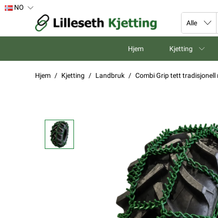
NO
Hjem
Kjetting
Hjem
Kjetting
Landbruk
Combi Grip tett tradisjone