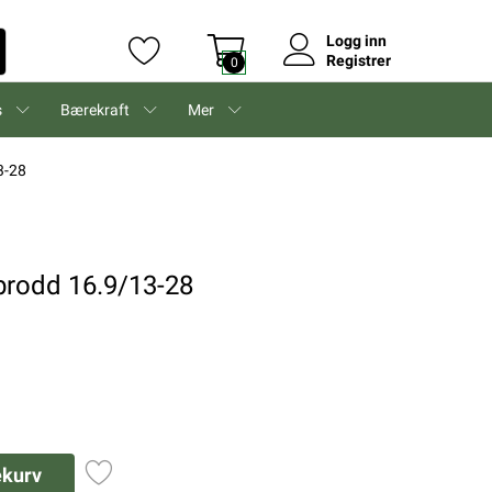
Logg inn
Registrer
0
s
Bærekraft
Mer
3-28
brodd 16.9/13-28
ekurv