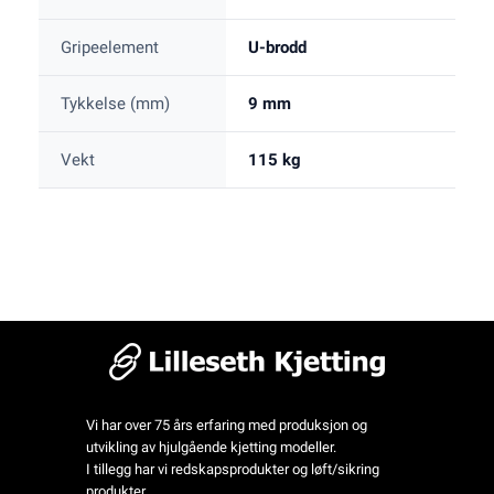
Gripeelement
U-brodd
Tykkelse (mm)
9 mm
Vekt
115 kg
Vi har over 75 års erfaring med produksjon og
utvikling av hjulgående kjetting modeller.
I tillegg har vi redskapsprodukter og løft/sikring
produkter.