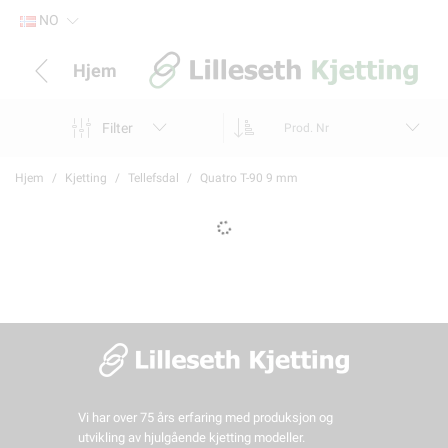
NO
Hjem
Filter
Prod. Nr
Hjem
Kjetting
Tellefsdal
Quatro T-90 9 mm
Vi har over 75 års erfaring med produksjon og
utvikling av hjulgående kjetting modeller.