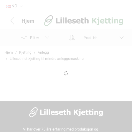
NO
Hjem
Filter
Prod. Nr
Hjem
Kjetting
Anlegg
Lilleseth lettkjetting til mindre anleggsmaskiner
Vi har over 75 års erfaring med produksjon og