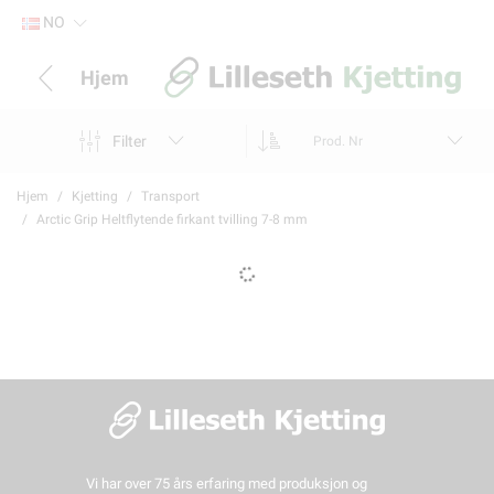
NO
Hjem
Filter
Prod. Nr
Hjem
Kjetting
Transport
Arctic Grip Heltflytende firkant tvilling 7-8 mm
Vi har over 75 års erfaring med produksjon og