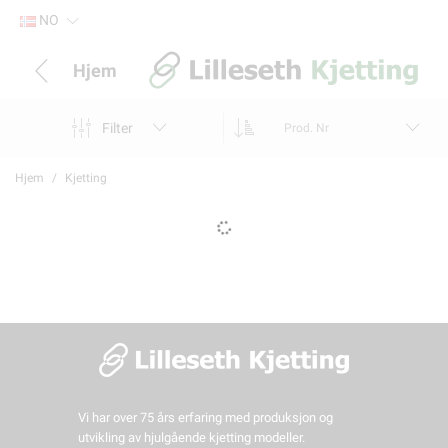
NO
Hjem
Filter
Prod. Nr
Hjem
Kjetting
Vi har over 75 års erfaring med produksjon og
utvikling av hjulgående kjetting modeller.