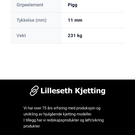
Gripeelement
Pigg
Tykkelse (mm)
11 mm
Vekt
231 kg
Vi har over 75 års erfaring med produksjon og
utvikling av hjulgående kjetting modeller.
I tillegg har vi redskapsprodukter og løft/sikring
produkter.