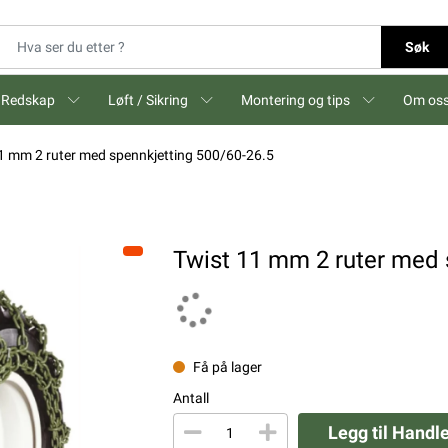
Søk
Redskap
Løft / Sikring
Montering og tips
Om os
1 mm 2 ruter med spennkjetting 500/60-26.5
Twist 11 mm 2 ruter med 
Få på lager
Antall
Legg til Handl