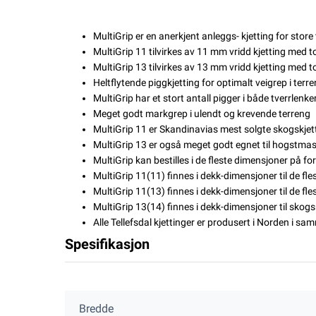
MultiGrip er en anerkjent anleggs- kjetting for stor
MultiGrip 11 tilvirkes av 11 mm vridd kjetting med t
MultiGrip 13 tilvirkes av 13 mm vridd kjetting med
Heltflytende piggkjetting for optimalt veigrep i terr
MultiGrip har et stort antall pigger i både tverrlenk
Meget godt markgrep i ulendt og krevende terreng
MultiGrip 11 er Skandinavias mest solgte skogskjetti
MultiGrip 13 er også meget godt egnet
til hogstmas
MultiGrip kan bestilles i de fleste dimensjoner på fo
MultiGrip 11(11) finnes i dekk-dimensjoner til de fl
MultiGrip 11(13) finnes i dekk-dimensjoner til de fl
MultiGrip 13(14) finnes i dekk-dimensjoner til sko
Alle Tellefsdal kjettinger er produsert i Norden i samm
Spesifikasjon
Bredde