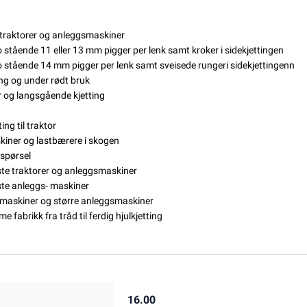
e traktorer og anleggsmaskiner
o stående 11 eller 13 mm pigger per lenk samt kroker i sidekjettingen
 to stående 14 mm
pigger per lenk samt sveisede runger
i sidekjettingenn
eng og under rødt bruk
er og langsgående kjetting
ng til traktor
kiner og lastbærere i skogen
rspørsel
este traktorer og anleggsmaskiner
este anleggs- maskiner
gsmaskiner og større anleggsmaskiner
e fabrikk fra tråd til ferdig hjulkjetting
16.00