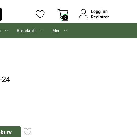
Logg inn
Registrer
0
s
Bærekraft
Mer
-24
ekurv