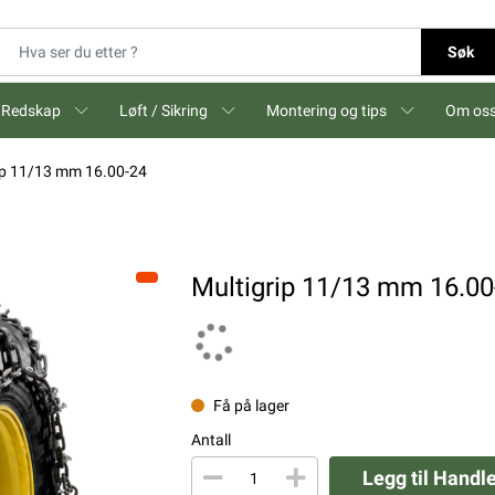
Søk
Redskap
Løft / Sikring
Montering og tips
Om os
ip 11/13 mm 16.00-24
Multigrip 11/13 mm 16.00
Få på lager
Antall
Legg til Handl