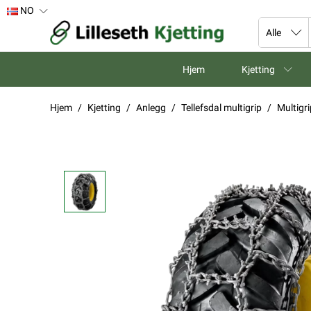
NO
Hjem
Kjetting
Hjem
Kjetting
Anlegg
Tellefsdal multigrip
Multigr