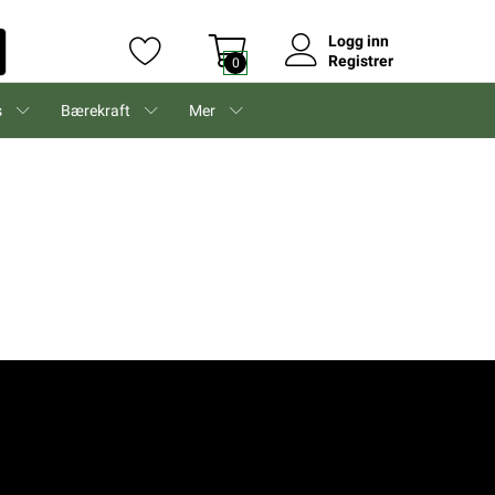
Logg inn
Registrer
0
s
Bærekraft
Mer