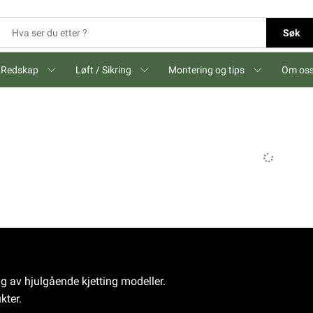
Søk
Redskap
Løft / Sikring
Montering og tips
Om os
ng av hjulgående kjetting modeller.
kter.