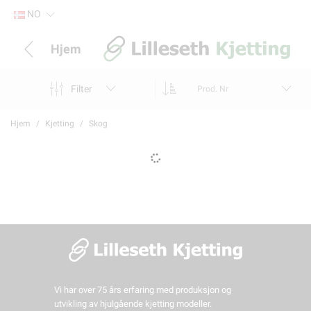
NO
Hjem
Filter
Prod. Nr
Hjem
Kjetting
Skog
Vi har over 75 års erfaring med produksjon og
utvikling av hjulgående kjetting modeller.