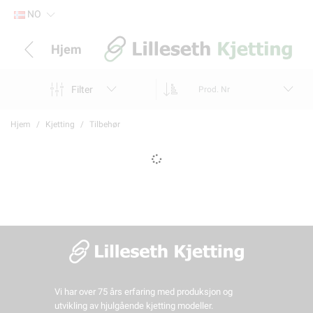
NO
Hjem
Filter
Prod. Nr
Hjem
Kjetting
Tilbehør
Vi har over 75 års erfaring med produksjon og
utvikling av hjulgående kjetting modeller.